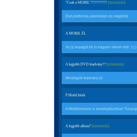
"Csak a MOBIL"!!!!!!!!!!!!!
[szavazás]
Élet,életforma,sokminden és mégtöbb.
A MOBIL ÉL
Az új anyagot én is nagyon várom már :):):)
A legjobb DVD kiadvány!?
[szavazás]
Mindegyik kiadvány jó.
P.Mobil hírek
A Mobilizmuson a zenelejátszóban Tunyogi P
A legjobb album?
[szavazás]