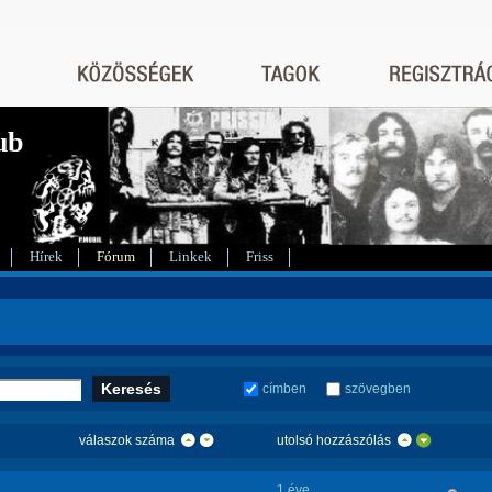
ub
Hírek
Fórum
Linkek
Friss
címben
szövegben
válaszok száma
utolsó hozzászólás
1 éve