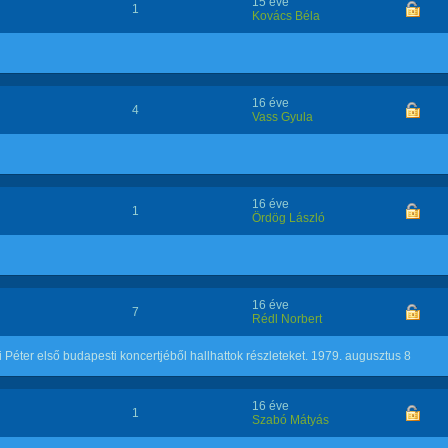
15 éve
1
Kovács Béla
16 éve
4
Vass Gyula
16 éve
1
Ördög László
16 éve
7
Rédl Norbert
éter első budapesti koncertjéből hallhattok részleteket. 1979. augusztus 8
16 éve
1
Szabó Mátyás