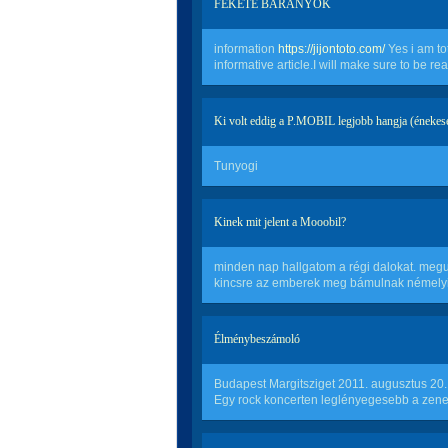
FEKETE BÁRÁNYOK
information
https://jijontoto.com/
Yes i am tot
informative article.I will make sure to be r
Ki volt eddig a P.MOBIL legjobb hangja (énekes
Tunyogi
Kinek mit jelent a Mooobil?
minden nap hallgatom a régi dalokat. megu
kincsre az emberek meg bámulnak némelyik
Élménybeszámoló
Budapest Margitsziget 2011. augusztus 20.
Egy rock koncerten leglényegesebb a zene 