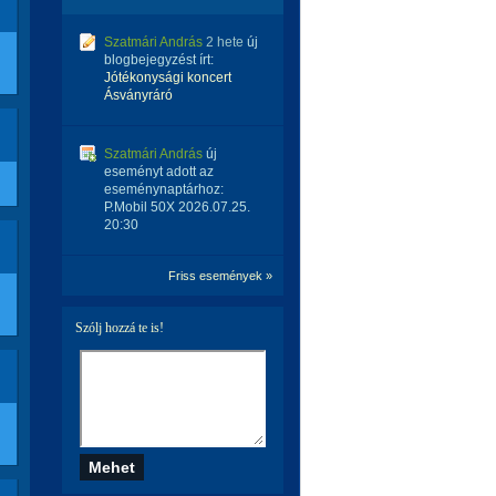
Szatmári András
2 hete
új
blogbejegyzést írt:
Jótékonysági koncert
Ásványráró
Szatmári András
új
eseményt adott az
eseménynaptárhoz:
P.Mobil 50X 2026.07.25.
20:30
Friss események »
Szólj hozzá te is!