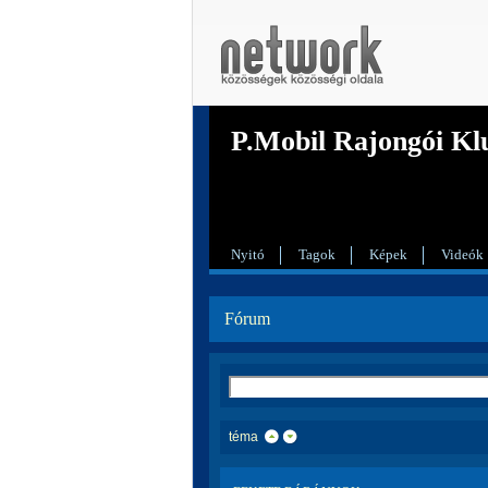
P.Mobil Rajongói Kl
Nyitó
Tagok
Képek
Videók
Fórum
téma