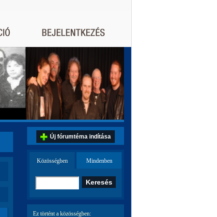
Új fórumtéma indítása
Közösségben
Mindenben
Ez történt a közösségben: