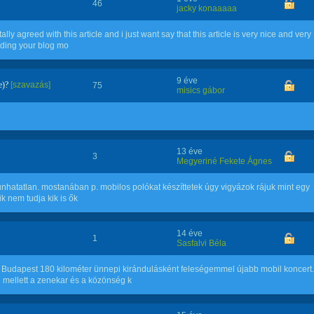
46
jacky konaaaaa
ally agreed with this article and i just want say that this article is very nice and very
eading your blog mo
9 éve
e)?
[szavazás]
75
misics gábor
13 éve
3
Megyeriné Fekete Ágnes
nhatatlan. mostanában p. mobilos polókat készíttetek úgy vigyázok rájuk mint egy
 nem tudja kik is ők
14 éve
1
Sasfalvi Béla
 Budapest 180 kilométer ünnepi kirándulásként feleségemmel újabb mobil koncert.
mellett a zenekar és a közönség k