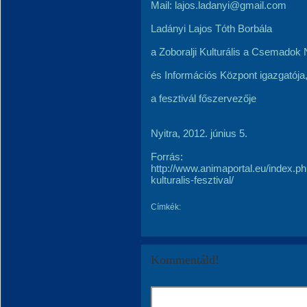
Mail: lajos.ladanyi@gmail.com
Ladányi Lajos Tóth Borbála
a Zoboralji Kulturális a Csemadok Ny
és Információs Központ igazgatój
a fesztivál főszervezője
Nyitra, 2012. június 5.
Forrás:
http://www.animaportal.eu/index.p
kulturalis-fesztival/
Címkék:
Kommentáld!