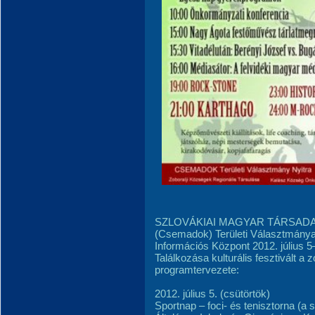
SZLOVÁKIAI MAGYAR TÁRSAD
(Csemadok) Területi Választmánya, N
Információs Központ 2012. július 
Találkozása kulturális fesztivált a 
programtervezete:
2012. július 5. (csütörtök)
Sportnap – foci- és tenisztorna (a