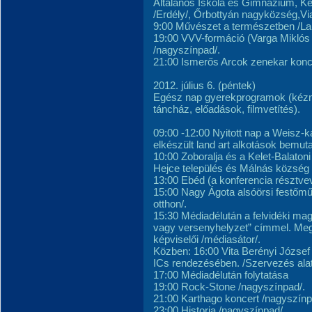
Általános Iskola és Gimnázium, Ke
/Erdély/, Őrbottyán nagyközség,Via
9:00 Művészet a természetben /Lan
19:00 VVV-formáció (Varga Miklós –
/nagyszínpad/.
21:00 Ismerős Arcok zenekar konce
2012. július 6. (péntek)
Egész nap gyerekprogramok (kézmű
táncház, előadások, filmvetítés).
09:00 -12:00 Nyitott nap a Weisz-ka
elkészült land art alkotások bemut
10:00 Zoboralja és a Kelet-Balaton
Hejce település és Málnás község 
13:00 Ebéd (a konferencia résztve
15:00 Nagy Ágota alsóörsi festőmű
otthon/.
15:30 Médiadélután a felvidéki ma
vagy versenyhelyzet” címmel. Meg
képviselői /médiasátor/.
Közben: 16:00 Vita Berényi József
ICs rendezésében. /Szervezés alat
17:00 Médiadélután folytatása
19:00 Rock-Stone /nagyszínpad/.
21:00 Karthago koncert /nagyszínp
23:00 Historia /nagyszínpad/.