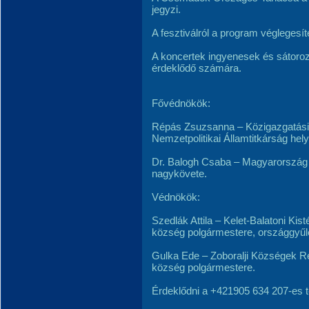
jegyzi.
A fesztiválról a program véglegesí
A koncertek ingyenesek és sátorozá
érdeklődő számára.
Fővédnökök:
Répás Zsuzsanna – Közigazgatási 
Nemzetpolitikai Államtitkárság hely
Dr. Balogh Csaba – Magyarország 
nagykövete.
Védnökök:
Szedlák Attila – Kelet-Balatoni Kis
község polgármestere, országgyűl
Gulka Ede – Zoboralji Községek R
község polgármestere.
Érdeklődni a +421905 634 207-es t