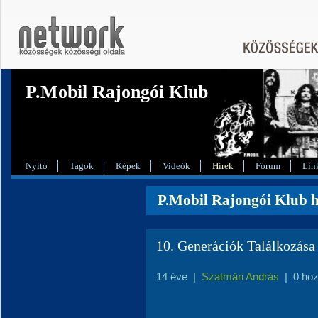
P.Mobil Rajongói Klub
Nyitó
Tagok
Képek
Videók
Hírek
Fórum
Lin
P.Mobil Rajongói Klub h
10. Generációk Találkozása k
14 éve
|
Szatmári András
|
0 ho