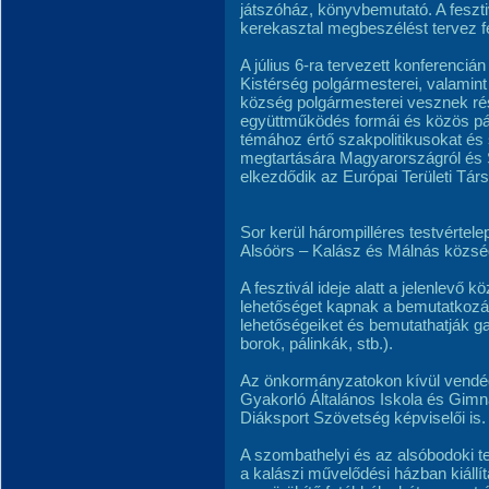
játszóház, könyvbemutató. A feszt
kerekasztal megbeszélést tervez fe
A július 6-ra tervezett konferencián
Kistérség polgármesterei, valamint 
község polgármesterei vesznek ré
együttműködés formái és közös pál
témához értő szakpolitikusokat és
megtartására Magyarországról és 
elkezdődik az Európai Területi Tá
Sor kerül hárompilléres testvértel
Alsóörs – Kalász és Málnás közsé
A fesztivál ideje alatt a jelenlev
lehetőséget kapnak a bemutatkozás
lehetőségeiket és bemutathatják ga
borok, pálinkák, stb.).
Az önkormányzatokon kívül vendég
Gyakorló Általános Iskola és Gim
Diáksport Szövetség képviselői is.
A szombathelyi és az alsóbodoki 
a kalászi művelődési házban kiállí