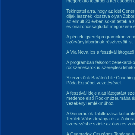
megörökítő fotókból a két csoport ál
Tekintettel arra, hogy az idei Gene
díjak lesznek kiosztva olyan Zobo
az elmúlt 20 évben sokat tettek a 
és önazonosságtudat megőrzése 
A pénteki gyerekprogramokon vend
szórványtáborának résztvevőit is.
A Via Nova Ics a fesztivál látogatói 
A programban felsorolt zenekarokon
rockzenekarok is szereplési lehet
Szervezünk Barátnő Life Coaching 
Póda Erzsébet vezetésével.
A fesztivál ideje alatt látogatást s
medence első Rockmúzeumába és a 
vezekényi emlékműhöz.
A Generációk Találkozása kulturáli
Területi Választmánya és a Zoboralj
szervezésbe szinte az összes zobo
A Csemadok Országos Tanácsa a fe