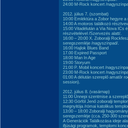
24:00 M-Rock koncert /nagyszínpa
2012. július 7. (szombat)
10:00 Emléktúra a Zobor hegyre a
14:00 A motoros találkozó résztvev
15:00 Vitadélután a Via Nova ICs é
részvételével /Szervezés alatt/.
16:00 – 20:00 X. Zoboralji Rockfes
seregszemléje /nagyszínpad/.
16:00 Hajlok Blues Band
17.00 Expired Passport
18:00 Man In Age
19:00 Storyum
21:00 P. Mobil koncert /nagyszínpa
23:00 M-Rock koncert /nagyszínpa
01:00 A délután szereplő amatőr 
session).
2012. július 8. (vasárnap)
11:00 Ünnepi szentmise a szereplő
12:30 Görföl Jenő zoboralji templo
megnyitója /római katolikus templo
13:00 – 18:00 Zoboralji hagyomán
seregszemléje (cca. 250-300 szere
A Generációk Találkozása ideje ala
ifjúsági programok, templomi konce