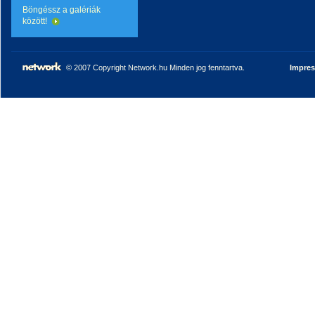
Böngéssz a galériák
között!
© 2007 Copyright Network.hu Minden jog fenntartva.
Impre