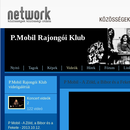
P.Mobil Rajongói Klub
Nyitó
Tagok
Képek
Videók
Hírek
Fórum
Lin
P Mobil - A Zöld, a Bibor és a Feke
P.Mobil Rajongói Klub
videógalériái
Koncert videók
2
122 videó
P Mobil - A Zöld, a Bibor és a
Fekete - 2013.10.12.